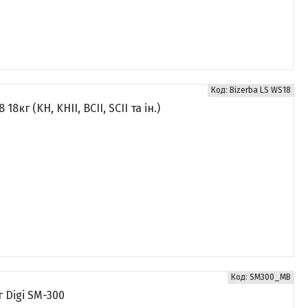
Bizerba LS WS18
кг (KH, KHII, BCII, SCII та ін.)
SM300_MB
 Digi SM-300