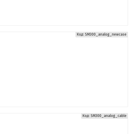
SM300_analog_newcase
SM300_analog_cable