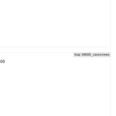
SM300_casescrews
300