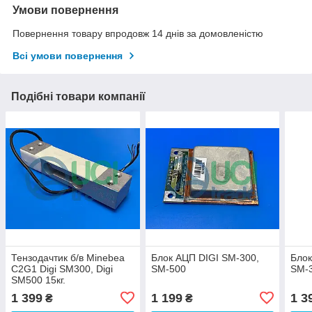
Умови повернення
Повернення товару впродовж 14 днів за домовленістю
Всі умови повернення
Подібні товари компанії
Тензодачтик б/в Minebea
Блок АЦП DIGI SM-300,
Блок
C2G1 Digi SM300, Digi
SM-500
SM-
SM500 15кг.
1 399
1 199
1 3
₴
₴