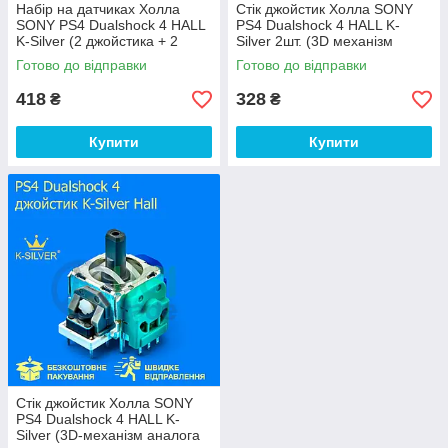
Набір на датчиках Холла
Стік джойстик Холла SONY
SONY PS4 Dualshock 4 HALL
PS4 Dualshock 4 HALL K-
K-Silver (2 джойстика + 2
Silver 2шт. (3D механізм
ковпачка)
аналога геймпаду/
Готово до відправки
Готово до відправки
контролера PlayStation 4)
418
328
₴
₴
Купити
Купити
Стік джойстик Холла SONY
PS4 Dualshock 4 HALL K-
Silver (3D-механізм аналога