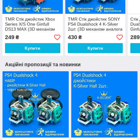
TMR Стік джойстик Xbox
TMR Стік джойстик SONY
Стік
Series X/S One Ginfull
PS4 Dualshock 4 K-Silver
Dual
DS13 MAX (3D механізм
2шт. (3D механізм аналога
Ginf
аналога геймпаду)
playstation 4)
меха
249
430
289
₴
₴
гейм
Play
Купити
Купити
Акційні пропозиції та новинки