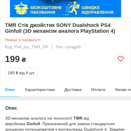
TMR Стік джойстик SONY Dualshock PS4
Ginfull (3D механізм аналога PlayStation 4)
Немає в наявності
Код: Ps4_joy_TMR_GF
Опт і роздріб
199
₴
180 ₴
від 4 шт.
Опис
Характеристики
Доставка
Оплата
Умови п
Опис
3D-механізм аналога на технології
TMR
від
виробника
Ginfull
. Призначений для заміни стандартних
зношених потенціометрів у контролерах Dualshock 4. Завдяки