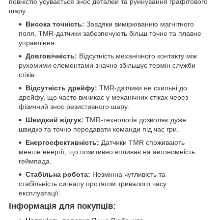
повністю усувається знос деталей та руйнування графітового
шару.
Висока точність:
Завдяки вимірюванню магнітного
поля, TMR-датчики забезпечують більш точне та плавне
управління.
Довговічність:
Відсутність механічного контакту між
рухомими елементами значно збільшує термін служби
стіків.
Відсутність дрейфу:
TMR-датчики не схильні до
дрейфу, що часто виникає у механічних стіках через
фізичний знос резистивного шару.
Швидкий відгук:
TMR-технологія дозволяє дуже
швидко та точно передавати команди під час гри.
Енергоефективність:
Датчики TMR споживають
менше енергії, що позитивно впливає на автономність
геймпада.
Стабільна робота:
Незмінна чутливість та
стабільність сигналу протягом тривалого часу
експлуатації.
Інформація для покупців: