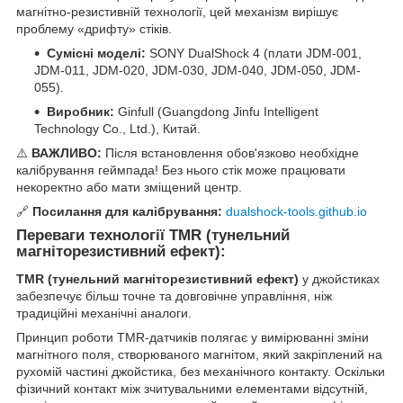
магнітно-резистивній технології, цей механізм вирішує
проблему «дрифту» стіків.
Сумісні моделі:
SONY DualShock 4 (плати JDM-001,
JDM-011, JDM-020, JDM-030, JDM-040, JDM-050, JDM-
055).
Виробник:
Ginfull (Guangdong Jinfu Intelligent
Technology Co., Ltd.), Китай.
⚠️
ВАЖЛИВО:
Після встановлення обов'язково необхідне
калібрування геймпада! Без нього стік може працювати
некоректно або мати зміщений центр.
🔗
Посилання для калібрування:
dualshock-tools.github.io
Переваги технології TMR (тунельний
магніторезистивний ефект):
TMR (тунельний магніторезистивний ефект)
у джойстиках
забезпечує більш точне та довговічне управління, ніж
традиційні механічні аналоги.
Принцип роботи TMR-датчиків полягає у вимірюванні зміни
магнітного поля, створюваного магнітом, який закріплений на
рухомій частині джойстика, без механічного контакту. Оскільки
фізичний контакт між зчитувальними елементами відсутній,