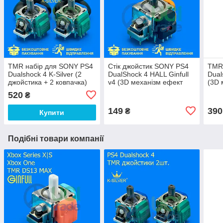
TMR набір для SONY PS4
Стік джойстик SONY PS4
TMR 
Dualshock 4 K-Silver (2
DualShock 4 HALL Ginfull
Dual
джойстика + 2 ковпачка)
v4 (3D механізм ефект
(3D 
Холла геймпаду
Play
520
₴
контролера PlayStation 4)
149
390
₴
Купити
Подібні товари компанії