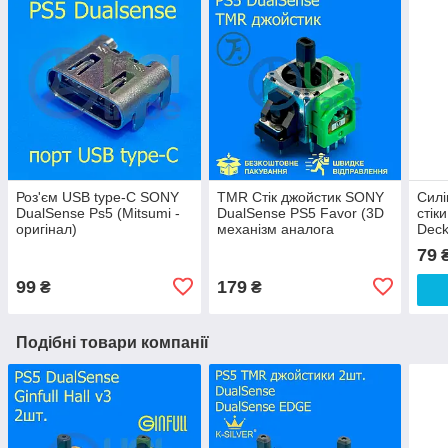
Роз'єм USB type-C SONY
TMR Стік джойстик SONY
Силі
DualSense Ps5 (Mitsumi -
DualSense PS5 Favor (3D
стік
оригінал)
механізм аналога
Deck
PlayStation 5)
шт.)
79
окан
99
179
₴
₴
Подібні товари компанії