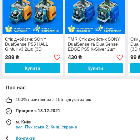
Стік джойстик SONY
TMR Стік джойстик SONY
Стік
DualSense PS5 HALL
DualSense та DualSense
Dual
Ginfull v3 2шт. (3D
EDGE PS5 K-Silver 2шт.
(3D 
механізм аналога
(3D механізм аналога
гейм
289
430
99
₴
₴
геймпаду контролера
PlayStation 5)
Play
PlayStation 5)
Купити
Купити
Про нас
100% позитивних з 155 відгуків за рік
Працює з 13.12.2021
м. Київ
вул. Пухівська 2, Київ, Україна
Контакти