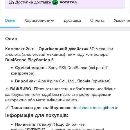
Доступна доставка
Опис
Характеристики
Доставка
Оплата
Умови п
Опис
Комплект 2шт
. -
Оригінальний джойстик
3D механізм
аналога (аналоговий механізм) геймпаду контролера
DualSense PlayStation 5
.
Сумісні моделі:
Sony PS5 DualSense (всі ревізії
контролера).
Виробник:
Alps Alpine Co., Ltd., Японія (оригінал).
⚠️
ВАЖЛИВО:
Після встановлення обов'язково необхідне
калібрування геймпада! Без нього стік може працювати
некоректно або мати зміщений центр.
🔗
Посилання для калібрування:
dualshock-tools.github.io
Інформація для покупців:
Наявність товару:
Якщо Ви бачите
кнопку
"КУПИТИ"
— значить товар є в наявності.