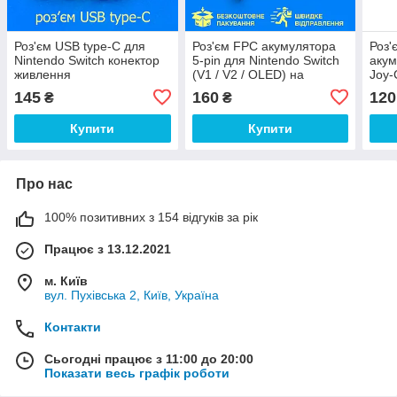
Роз'єм USB type-C для
Роз'єм FPC акумулятора
Роз'
Nintendo Switch конектор
5-pin для Nintendo Switch
акум
живлення
(V1 / V2 / OLED) на
Joy-
материнську плату
145
160
120
₴
₴
Купити
Купити
Про нас
100% позитивних з 154 відгуків за рік
Працює з 13.12.2021
м. Київ
вул. Пухівська 2, Київ, Україна
Контакти
Сьогодні працює з 11:00 до 20:00
Показати весь графік роботи