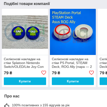
Подібні товари компанії
Силіконові накладки на
Силіконові накладки на
Силі
стіки Splatoon Nintendo
стіки PS Portal, STEAM
стік
Switch/OLED/Lite Joy-Con
Deck, ROG Ally (пара — 2
Deck
(пара - 2шт.)
шт.) Білі з червоною
шт.)
79
79
79
₴
₴
окантовкою
окан
Купити
Купити
Про нас
100% позитивних з 155 відгуків за рік