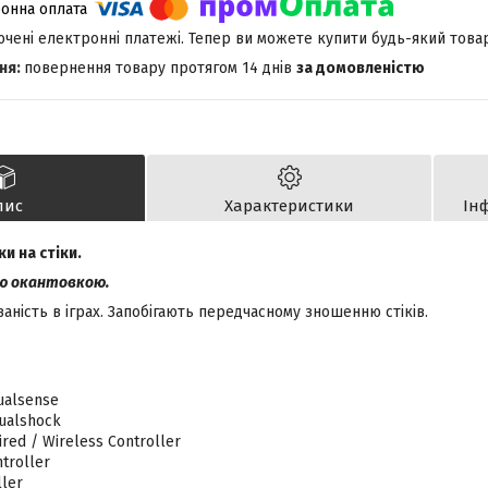
лючені електронні платежі. Тепер ви можете купити будь-який това
повернення товару протягом 14 днів
за домовленістю
пис
Характеристики
Ін
и на стіки.
ою окантовкою.
ність в іграх. Запобігають передчасному зношенню стіків.
Dualsense
Dualshock
ired / Wireless Controller
troller
ler