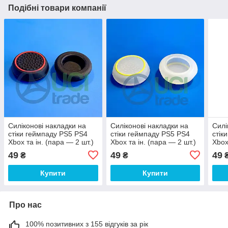
Подібні товари компанії
Силіконові накладки на
Силіконові накладки на
Силі
стіки геймпаду PS5 PS4
стіки геймпаду PS5 PS4
стік
Xbox та ін. (пара — 2 шт.)
Xbox та ін. (пара — 2 шт.)
Xbox
Чорні з червоною
Білі з жовтою окантовкою
Чорн
49
49
49
₴
₴
окантовкою
окан
Купити
Купити
Про нас
100% позитивних з 155 відгуків за рік