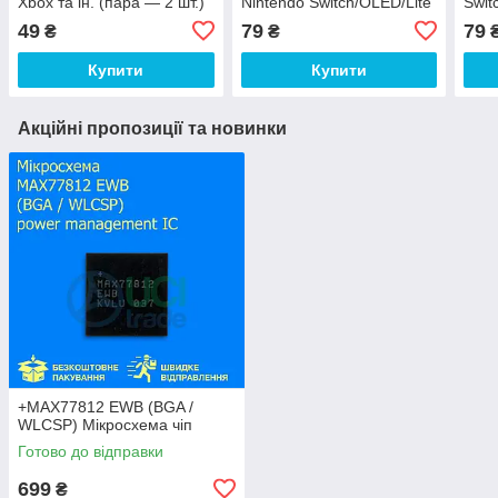
Xbox та ін. (пара — 2 шт.)
Nintendo Switch/OLED/Lite
Swit
Чорні з червоною
Joy-Con (пара - 2шт.)
(пар
49
79
79
₴
₴
окантовкою
Купити
Купити
Акційні пропозиції та новинки
+MAX77812 EWB (BGA /
WLCSP) Мікросхема чіп
Готово до відправки
699
₴