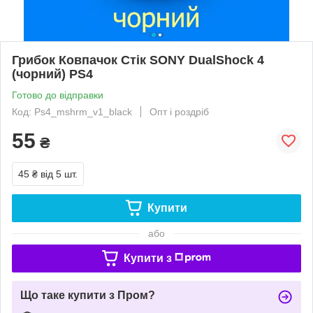
Грибок Ковпачок Стік SONY DualShock 4
(чорний) PS4
Готово до відправки
Код: Ps4_mshrm_v1_black
Опт і роздріб
55
₴
45 ₴
від 5 шт.
Купити
або
Купити з
Що таке купити з Пром?