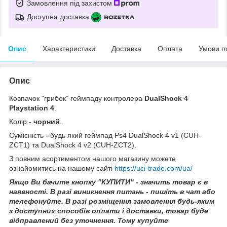
Замовлення під захистом
Доступна доставка
Опис
Характеристики
Доставка
Оплата
Умови п
Опис
Ковпачок "грибок" геймпаду контролера
DualShock 4
Playstation 4
.
Колір -
чорний
.
Сумісність - будь який геймпад Ps4 DualShock 4 v1 (CUH-
ZCT1) та DualShock 4 v2 (CUH-ZCT2).
З повним асортиментом нашого магазину можете
ознайомитись на нашому сайті
https://uci-trade.com/ua/
Якщо Ви бачите кнопку "КУПИТИ" - значить товар є в
наявності. В разі виникнення питань - пишіть в чат або
телефонуйте. В разі розміщення замовлення будь-яким
з доступних способів оплати і доставки, товар буде
відправлений без уточнення. Тому купуйте