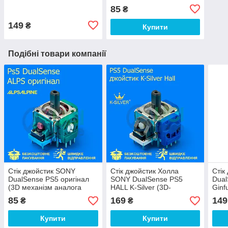
Холла геймпаду
геймпаду контролера
85
₴
контролера PlayStation 4)
PlayStation 4)
149
₴
Купити
Подібні товари компанії
Стік джойстик SONY
Стік джойстик Холла
Стік
DualSense PS5 оригінал
SONY DualSense PS5
Dual
(3D механізм аналога
HALL K-Silver (3D-
Ginf
геймпаду контролера
механізм аналога для
анал
85
169
149
₴
₴
PlayStation 5)
геймпаду/контролера
конт
PlayStation 5)
Купити
Купити