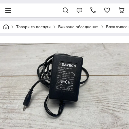
Товари та послуги
Вживане обладнання
Блок живлен