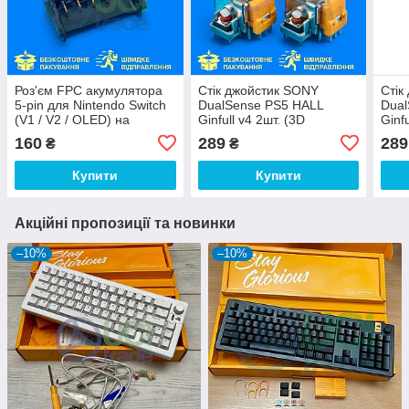
Роз'єм FPC акумулятора
Стік джойстик SONY
Стік
5-pin для Nintendo Switch
DualSense PS5 HALL
Dual
(V1 / V2 / OLED) на
Ginfull v4 2шт. (3D
Ginf
материнську плату
механізм аналога
меха
160
289
289
₴
₴
геймпаду контролера
гейм
PlayStation 5)
Play
Купити
Купити
Акційні пропозиції та новинки
–10%
–10%