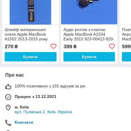
Шлейф материнської
Аудіо розʼєм з платою
Плат
плати Apple MacBook
Apple MacBook A1534
Airp
A1502 2013-2015 року
Early 2015 923-00413 820-
MacB
821-1790-A
4049-B
653-
270
399
599
₴
₴
Купити
Купити
Про нас
100% позитивних з 155 відгуків за рік
Працює з 13.12.2021
м. Київ
вул. Пухівська 2, Київ, Україна
Контакти